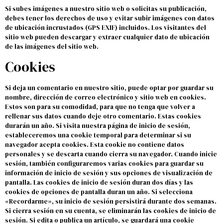
Si subes imágenes a nuestro sitio web o solicitas su publicación,
debes tener los derechos de uso y evitar subir imágenes con datos
de ubicación incrustados (GPS EXIF) incluidos. Los visitantes del
sitio web pueden descargar y extraer cualquier dato de ubicación
de las imágenes del sitio web.
Cookies
Si deja un comentario en nuestro sitio, puede optar por guardar su
nombre, dirección de correo electrónico y sitio web en cookies.
Estos son para su comodidad, para que no tenga que volver a
rellenar sus datos cuando deje otro comentario. Estas cookies
durarán un año. Si visita nuestra página de inicio de sesión,
estableceremos una cookie temporal para determinar si su
navegador acepta cookies. Esta cookie no contiene datos
personales y se descarta cuando cierra su navegador. Cuando inicie
sesión, también configuraremos varias cookies para guardar su
información de inicio de sesión y sus opciones de visualización de
pantalla. Las cookies de inicio de sesión duran dos días y las
cookies de opciones de pantalla duran un año. Si selecciona
«Recordarme», su inicio de sesión persistirá durante dos semanas.
Si cierra sesión en su cuenta, se eliminarán las cookies de inicio de
sesión. Si edita o publica un artículo, se guardará una cookie